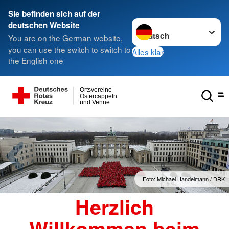
Sie befinden sich auf der
Sprache wechseln zu
deutschen Website
You are on the German website,
you can use the switch to switch to
Alles klar
the English one
Ortsvereine
Ostercappeln
und Venne
Handelmann / DRK
Foto: A. Zelc
Herzlich
Willkommen beim