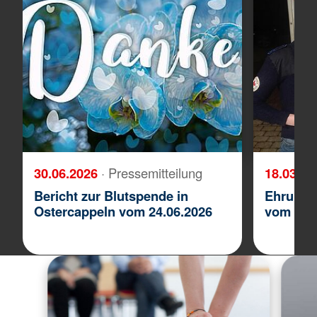
30.06.2026
· Pressemitteilung
18.03.2
Bericht zur Blutspende in
Ehrung 
Ostercappeln vom 24.06.2026
vom 04.