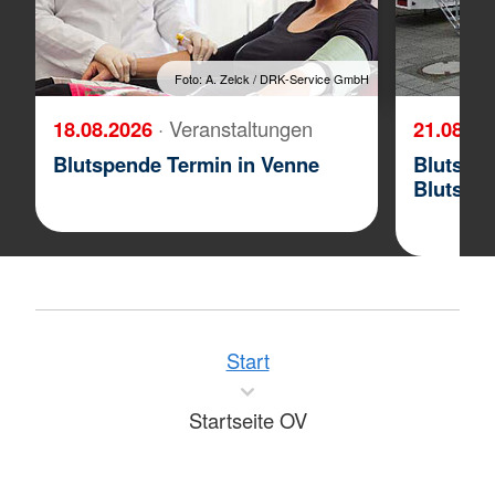
Foto: A. Zelck / DRK-Service GmbH
18.08.2026
· Veranstaltungen
21.08.2
Blutspende Termin in Venne
Blutspe
Blutspe
Start
Startseite OV