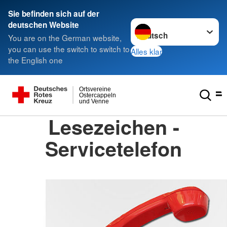
Sie befinden sich auf der
Sprache wechseln zu
deutschen Website
You are on the German website,
you can use the switch to switch to
Alles klar
the English one
Ortsvereine
Ostercappeln
und Venne
Lesezeichen -
Servicetelefon