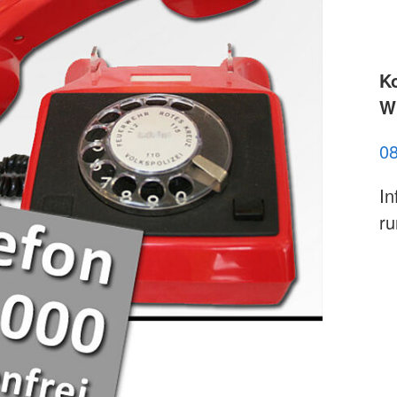
K
Wi
0
In
ru